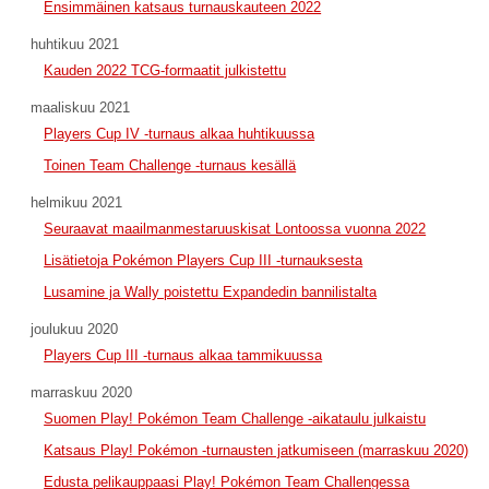
Ensimmäinen katsaus turnauskauteen 2022
huhtikuu 2021
Kauden 2022 TCG-formaatit julkistettu
maaliskuu 2021
Players Cup IV -turnaus alkaa huhtikuussa
Toinen Team Challenge -turnaus kesällä
helmikuu 2021
Seuraavat maailmanmestaruuskisat Lontoossa vuonna 2022
Lisätietoja Pokémon Players Cup III -turnauksesta
Lusamine ja Wally poistettu Expandedin bannilistalta
joulukuu 2020
Players Cup III -turnaus alkaa tammikuussa
marraskuu 2020
Suomen Play! Pokémon Team Challenge -aikataulu julkaistu
Katsaus Play! Pokémon -turnausten jatkumiseen (marraskuu 2020)
Edusta pelikauppaasi Play! Pokémon Team Challengessa