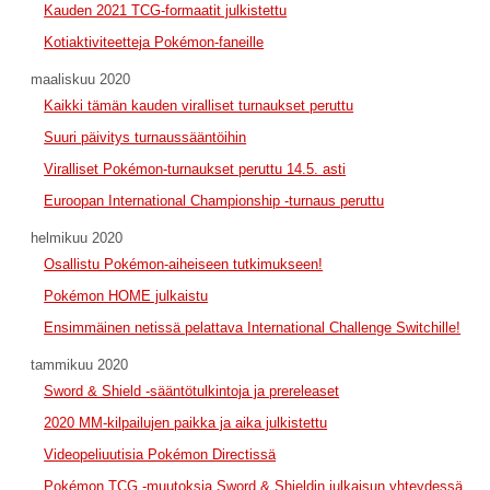
Kauden 2021 TCG-formaatit julkistettu
Kotiaktiviteetteja Pokémon-faneille
maaliskuu 2020
Kaikki tämän kauden viralliset turnaukset peruttu
Suuri päivitys turnaussääntöihin
Viralliset Pokémon-turnaukset peruttu 14.5. asti
Euroopan International Championship -turnaus peruttu
helmikuu 2020
Osallistu Pokémon-aiheiseen tutkimukseen!
Pokémon HOME julkaistu
Ensimmäinen netissä pelattava International Challenge Switchille!
tammikuu 2020
Sword & Shield -sääntötulkintoja ja prereleaset
2020 MM-kilpailujen paikka ja aika julkistettu
Videopeliuutisia Pokémon Directissä
Pokémon TCG -muutoksia Sword & Shieldin julkaisun yhteydessä