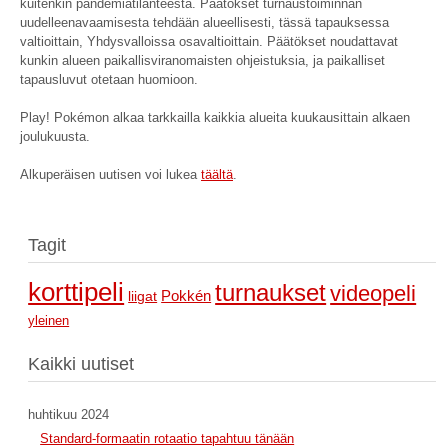
kuitenkin pandemiatilanteesta. Päätökset turnaustoiminnan
uudelleenavaamisesta tehdään alueellisesti, tässä tapauksessa
valtioittain, Yhdysvalloissa osavaltioittain. Päätökset noudattavat
kunkin alueen paikallisviranomaisten ohjeistuksia, ja paikalliset
tapausluvut otetaan huomioon.
Play! Pokémon alkaa tarkkailla kaikkia alueita kuukausittain alkaen
joulukuusta.
Alkuperäisen uutisen voi lukea
täältä
.
Tagit
korttipeli
turnaukset
videopeli
Pokkén
liigat
yleinen
Kaikki uutiset
huhtikuu 2024
Standard-formaatin rotaatio tapahtuu tänään