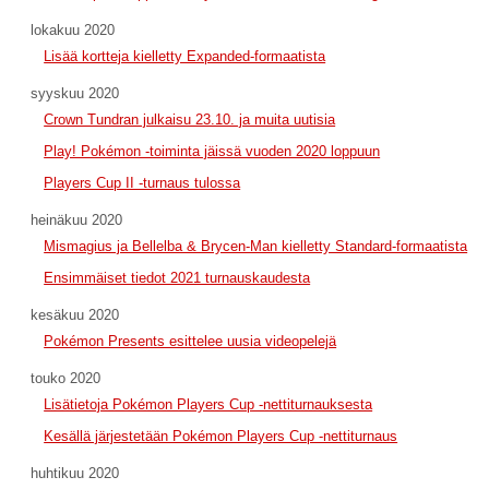
lokakuu 2020
Lisää kortteja kielletty Expanded-formaatista
syyskuu 2020
Crown Tundran julkaisu 23.10. ja muita uutisia
Play! Pokémon -toiminta jäissä vuoden 2020 loppuun
Players Cup II -turnaus tulossa
heinäkuu 2020
Mismagius ja Bellelba & Brycen-Man kielletty Standard-formaatista
Ensimmäiset tiedot 2021 turnauskaudesta
kesäkuu 2020
Pokémon Presents esittelee uusia videopelejä
touko 2020
Lisätietoja Pokémon Players Cup -nettiturnauksesta
Kesällä järjestetään Pokémon Players Cup -nettiturnaus
huhtikuu 2020