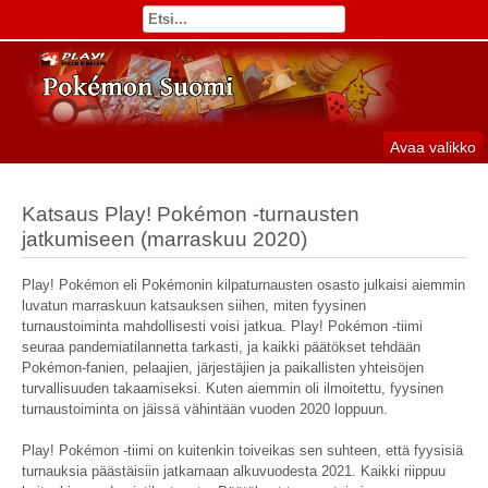
Avaa valikko
Katsaus Play! Pokémon -turnausten
jatkumiseen (marraskuu 2020)
Play! Pokémon eli Pokémonin kilpaturnausten osasto julkaisi aiemmin
luvatun marraskuun katsauksen siihen, miten fyysinen
turnaustoiminta mahdollisesti voisi jatkua. Play! Pokémon -tiimi
seuraa pandemiatilannetta tarkasti, ja kaikki päätökset tehdään
Pokémon-fanien, pelaajien, järjestäjien ja paikallisten yhteisöjen
turvallisuuden takaamiseksi. Kuten aiemmin oli ilmoitettu, fyysinen
turnaustoiminta on jäissä vähintään vuoden 2020 loppuun.
Play! Pokémon -tiimi on kuitenkin toiveikas sen suhteen, että fyysisiä
turnauksia päästäisiin jatkamaan alkuvuodesta 2021. Kaikki riippuu